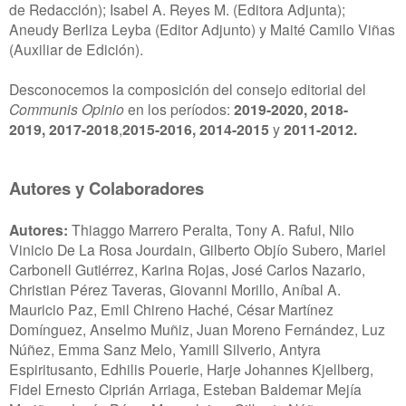
de Redacción); Isabel A. Reyes M. (Editora Adjunta);
Aneudy Berliza Leyba (Editor Adjunto) y Maité Camilo Viñas
(Auxiliar de Edición).
Desconocemos la composición del consejo editorial del
Communis Opinio
en los períodos:
2019-2020,
2018-
2019,
2017-2018
,
2015-2016,
2014-2015
y
2011-2012.
Autores y Colaboradores
Autores:
Thiaggo Marrero Peralta, Tony A. Raful, Nilo
Vinicio De La Rosa Jourdain, Gilberto Objío Subero, Mariel
Carbonell Gutiérrez, Karina Rojas, José Carlos Nazario,
Christian Pérez Taveras, Giovanni Morillo, Aníbal A.
Mauricio Paz, Emil Chireno Haché, César Martínez
Domínguez, Anselmo Muñiz, Juan Moreno Fernández, Luz
Núñez, Emma Sanz Melo, Yamill Silverio, Antyra
Espiritusanto, Edhilis Pouerie, Harje Johannes Kjellberg,
Fidel Ernesto Ciprián Arriaga, Esteban Baldemar Mejía