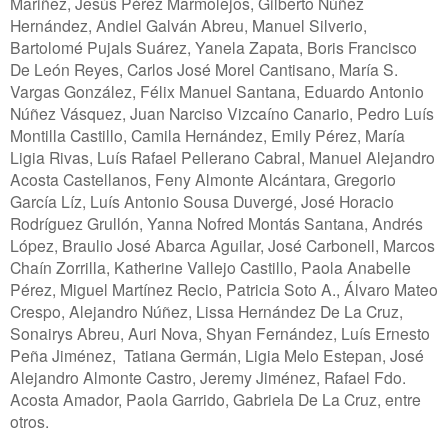
Mariñez, Jesús Pérez Marmolejos, Gilberto Núñez
Hernández, Andiel Galván Abreu, Manuel Silverio,
Bartolomé Pujals Suárez, Yanela Zapata, Boris Francisco
De León Reyes, Carlos José Morel Cantisano, María S.
Vargas González, Félix Manuel Santana, Eduardo Antonio
Núñez Vásquez, Juan Narciso Vizcaíno Canario, Pedro Luís
Montilla Castillo, Camila Hernández, Emily Pérez, María
Ligia Rivas, Luís Rafael Pellerano Cabral, Manuel Alejandro
Acosta Castellanos, Feny Almonte Alcántara, Gregorio
García Líz, Luís Antonio Sousa Duvergé, José Horacio
Rodríguez Grullón,
Yanna Nofred Montás Santana, Andrés
López, Braulio José Abarca Aguilar, José Carbonell, Marcos
Chaín Zorrilla, Katherine Vallejo Castillo, Paola Anabelle
Pérez, Miguel Martínez Recio, Patricia Soto A., Álvaro Mateo
Crespo, Alejandro Núñez, Lissa Hernández De La Cruz,
Sonairys Abreu, Auri Nova, Shyan Fernández, Luís Ernesto
Peña Jiménez, Tatiana Germán, Ligia Melo Estepan, José
Alejandro Almonte Castro, Jeremy Jiménez, Rafael Fdo.
Acosta Amador, Paola Garrido, Gabriela De La Cruz, entre
otros.