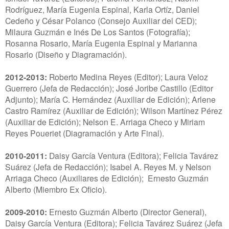
Rodríguez, María Eugenia Espinal, Karla Ortíz, Daniel
Cedeño y César Polanco (Consejo Auxiliar del CED);
Milaura Guzmán e Inés De Los Santos (Fotografía);
Rosanna Rosario, María Eugenia Espinal y Marianna
Rosario (Diseño y Diagramación).
2012-2013:
Roberto Medina Reyes (Editor); Laura Veloz
Guerrero (Jefa de Redacción); José Joribe Castillo (Editor
Adjunto); María C. Hernández (Auxiliar de Edición); Arlene
Castro Ramírez (Auxiliar de Edición); Wilson Martínez Pérez
(Auxiliar de Edición); Nelson E. Arriaga Checo y Miriam
Reyes Poueriet (Diagramación y Arte Final).
2010-2011:
Daisy García Ventura (Editora); Felicia Tavárez
Suárez (Jefa de Redacción); Isabel A. Reyes M. y Nelson
Arriaga Checo (Auxiliares de Edición); Ernesto Guzmán
Alberto (Miembro Ex Oficio).
2009-2010:
Ernesto Guzmán Alberto (Director General),
Daisy García Ventura (Editora); Felicia Tavárez Suárez (Jefa