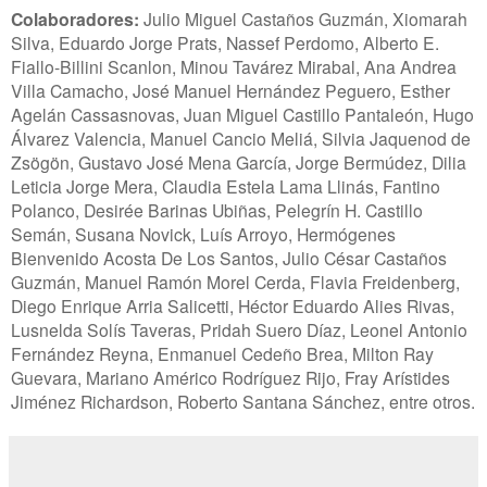
Colaboradores:
Julio Miguel Castaños Guzmán, Xiomarah
Silva, Eduardo Jorge Prats, Nassef Perdomo, Alberto E.
Fiallo-Billini Scanlon, Minou Tavárez Mirabal, Ana Andrea
Villa Camacho, José Manuel Hernández Peguero, Esther
Agelán Cassasnovas, Juan Miguel Castillo Pantaleón, Hugo
Álvarez Valencia, Manuel Cancio Meliá, Silvia Jaquenod de
Zsögön, Gustavo José Mena García, Jorge Bermúdez, Dilia
Leticia Jorge Mera, Claudia Estela Lama Llinás, Fantino
Polanco, Desirée Barinas Ubiñas,
Pelegrín H. Castillo
Semán, Susana Novick, Luís Arroyo, Hermógenes
Bienvenido Acosta De Los Santos, Julio César Castaños
Guzmán, Manuel Ramón Morel Cerda, Flavia Freidenberg,
Diego Enrique Arria Salicetti, Héctor Eduardo Alies Rivas,
Lusnelda Solís Taveras, Pridah Suero Díaz, Leonel Antonio
Fernández Reyna, Enmanuel Cedeño Brea, Milton Ray
Guevara, Mariano Américo Rodríguez Rijo, Fray Arístides
Jiménez Richardson, Roberto Santana Sánchez, entre otros.