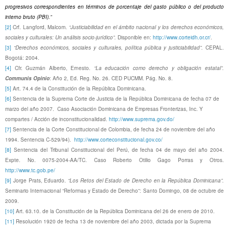
progresivos correspondientes en términos de porcentaje del gasto público o del producto
interno bruto (PBI).”
[2]
Crf. Langford, Malcom.
“Justiciabilidad en el ámbito nacional y los derechos económicos,
sociales y culturales: Un análisis socio-jurídico”.
Disponible en:
http://www.corteidh.or.cr/
.
[3]
“Derechos económicos, sociales y culturales, política pública y justiciabilidad”.
CEPAL.
Bogotá: 2004.
[4]
Cfr. Guzmán Alberto, Ernesto.
“La educación como derecho y obligación estatal”.
Communis Opinio
: Año 2, Ed. Reg. No. 26. CED PUCMM. Pág. No. 8.
[5]
Art. 74.4 de la Constitución de la República Dominicana.
[6]
Sentencia de la Suprema Corte de Justicia de la República Dominicana de fecha 07 de
marzo del año 2007.
Caso Asociación Dominicana de Empresas Fronterizas, Inc. Y
compartes / Acción de inconstitucionalidad.
http://www.suprema.gov.do/
[7]
Sentencia de la Corte Constitucional de Colombia, de fecha 24 de noviembre del año
1994. Sentencia C-529/94).
http://www.corteconstitucional.gov.co/
[8]
Sentencia del Tribunal Constitucional del Perú, de fecha 04 de mayo del año 2004.
Expte. No. 0075-2004-AA/TC. Caso Roberto Otilio Gago Porras y Otros.
http://www.tc.gob.pe/
[9]
Jorge Prats, Eduardo.
“Los Retos del Estado de Derecho en la República Dominicana”.
Seminario Internacional “Reformas y Estado de Derecho”: Santo Domingo, 08 de octubre de
2009.
[10]
Art. 63.10. de la Constitución de la República Dominicana del 26 de enero de 2010.
[11]
Resolución 1920 de fecha 13 de noviembre del año 2003, dictada por la Suprema