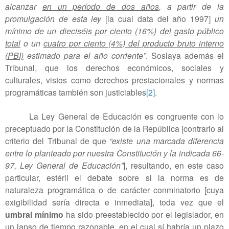
alcanzar
en un período de dos años
, a partir de la
promulgación de esta ley
[la cual data del año 1997]
un
mínimo de un
dieciséis por ciento (16%) del gasto público
total
o un
cuatro por ciento (4%) del producto bruto interno
(PBI)
estimado para el año corriente”
. Soslaya además el
Tribunal, que los derechos económicos, sociales y
culturales, vistos como derechos prestacionales y normas
programáticas también son justiciables
[2]
.
La Ley General de Educación es congruente con lo
preceptuado por la Constitución de la República [contrario al
criterio del Tribunal de que
“existe una marcada diferencia
entre lo planteado por nuestra Constitución y la indicada 66-
97, Ley General de Educación”
], resultando, en este caso
particular, estéril el debate sobre si la norma es de
naturaleza programática o de carácter conminatorio [cuya
exigibilidad sería directa e inmediata], toda vez que el
umbral mínimo
ha sido preestablecido por el legislador, en
un lapso de tiempo razonable, en el cual sí habría un plazo