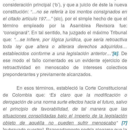
consideración principal (‘b’), y que a juicio de éste la nueva
constitución:
“…no se refería a los montos consignados en
el citado artículo 197…”
(sic)
,
por el simple hecho de que el
término empleado por la Asamblea Revisora fue:
“consignará”
. En tal sentido, ha juzgado el máximo Tribunal
que:
“…se infiere, por lógica jurídica, que sería retroactiva
toda ley que altera o alterara derechos adquiridos…
establecidos conforme a una legislación anterior…”
[6]
.
De
ese modo el fallo comentado es un evidente ejercicio de
retroactividad en menoscabo de intereses colectivos
preponderantes y previamente alcanzados.
En esos términos, estableció la Corte Constitucional
de Colombia que:
“Es claro que la modificación o
derogación de una norma surte efectos hacia el futuro, salvo
el principio de favorabilidad, de tal manera que las
situaciones consolidadas bajo el imperio de la legislación
objeto de aquélla no pueden sufrir menoscabo
”
[7]
[subrayado nuestro].
Razonadamente podría alegarse que la