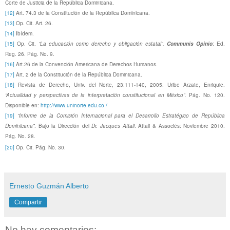
Corte de Justicia de la República Dominicana.
[12]
Art. 74.3 de la Constitución de la República Dominicana.
[13]
Op. Cit.
Art. 26.
[14]
Ibídem.
[15]
Op. Cit.
“La educación como derecho y obligación estatal”.
Communis Opinio
: Ed.
Reg. 26. Pág. No. 9.
[16]
Art.26 de la Convención Americana de Derechos Humanos.
[17]
Art. 2 de la Constitución de la República Dominicana.
[18]
Revista de Derecho, Univ. del Norte, 23:111-140, 2005. Uribe Arzate, Enriquie.
“Actualidad y perspectivas de la interpretación constitucional en México”.
Pág. No. 120.
Disponible en:
http://www.uninorte.edu.co /
[19]
“Informe de la Comisión Internacional para el Desarrollo Estratégico de República
Dominicana”
. Bajo la Dirección del
Dr. Jacques Attali
. Attali & Associés: Noviembre 2010.
Pág. No. 28.
[20]
Op. Cit.
Pág. No. 30.
Ernesto Guzmán Alberto
Compartir
No hay comentarios: