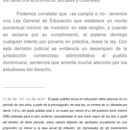
Podemos constatar que −se cumpla o no− tenemos
una Ley General de Educación que establece un monto
porcentual mínimo de inversión en este renglón, y cuando
se reclama por su cumplimiento, el sistema deniega
cualquier intento por ponerla en práctica, léase la ley. Con
esta decisión judicial se evidencia un desamparo de la
jurisdicción contencioso administrativa al pueblo
dominicano, sentencia que amerita mucha atención por los
estudiosos del derecho.
[1]
Art. No. 197: Ley No. 66-97:
“
El gasto público anual en educación debe alcanzar en un
período de dos años, a partir de la promulgación de esta ley, un mínimo de un dieciséis por
ciento (16%), del gasto público total o un cuatro por ciento (4%) del producto bruto interno
(PBI) estimado para el año corriente, escogiéndose el que fuere mayor de los dos, a partir
del término de dicho período, estos valores deberán ser ajustados anualmente en una
proporción no menor a la tasa anual de inflación, sin menoscabo de los incrementos