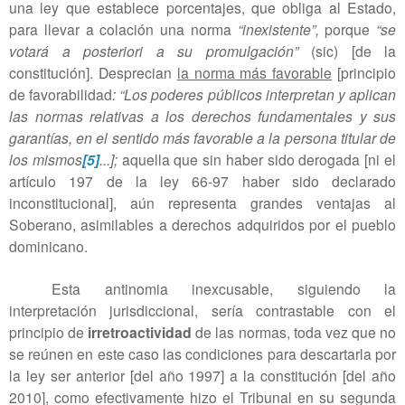
una ley que establece porcentajes, que obliga al Estado,
para llevar a colación una norma
“inexistente”,
porque
“se
votará a posteriori a su promulgación”
(sic) [de la
constitución]. Desprecian
la norma más favorable
[principio
de favorabilidad
: “Los poderes públicos interpretan y aplican
las normas relativas a los derechos fundamentales y sus
garantías, en el sentido más favorable a la persona titular de
los mismos
[5]
...];
aquella que sin haber sido derogada [ni el
artículo 197 de la ley 66-97 haber sido declarado
inconstitucional], aún representa grandes ventajas al
Soberano, asimilables a derechos adquiridos por el pueblo
dominicano.
Esta antinomia inexcusable, siguiendo la
interpretación jurisdiccional, sería contrastable con el
principio de
irretroactividad
de las normas, toda vez que no
se reúnen en este caso las condiciones para descartarla por
la ley ser anterior [del año 1997] a la constitución [del año
2010], como efectivamente hizo el Tribunal en su segunda