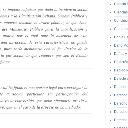
Ciencia 
, se impone enfatizar que dada la incidencia social
Ciencias
rentes a la Planificación Urbana, Ornato Público y
Conclus
de manera sensible el orden público, lo que hace
n del Ministerio Público para la movilización y
Contrat
a, motivo por el cual ante la ausencia de este
Copia Ce
 una infracción de esta característica, no puede
Daño Mo
 pues sería atentatorio con el fin ulterior de la
Daños y 
 la paz social, lo que requiere que sea el Estado
flicto;
Datacréd
Debido 
Defecto p
sal ha fijado el mecanismo legal para perseguir la
Derecho 
e acusación particular sin participación del
Derecho 
sta es la conversión, que debe efectuarse previo a
Derecho
vo, que en el caso de la especie no ha mediado;
Derecho 
Derecho