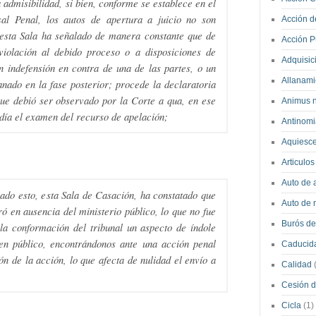
 admisibilidad, si bien, conforme se establece en el
al Penal, los autos de apertura a juicio no son
Acción 
 esta Sala ha señalado de manera constante que de
Acción P
iolación al debido proceso o a disposiciones de
Adquisic
n indefensión en contra de una de las partes, o un
Allanam
nado en la fase posterior; procede la declaratoria
que debió ser observado por la Corte a qua, en ese
Animus 
cedía el examen del recurso de apelación;
Antinom
Aquiesc
Articulo
Auto de a
ado esto, esta Sala de Casación, ha constatado que
Auto de 
ró en ausencia del ministerio público, lo que no fue
Burós de
la conformación del tribunal un aspecto de índole
den público, encontrándonos ante una acción penal
Caducid
n de la acción, lo que afecta de nulidad el envío a
Calidad
Cesión 
Cicla
(1)