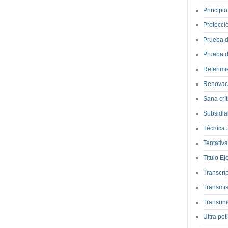
Principi
Protecci
Prueba d
Prueba 
Referimi
Renovaci
Sana crít
Subsidia
Técnica 
Tentativ
Título Ej
Transcri
Transmis
Transun
Ultra pet