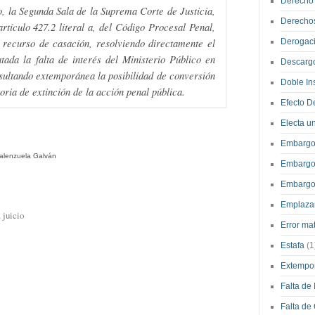
Derecho
, la Segunda Sala de la Suprema Corte de Justicia,
Derecho
artículo 427.2 literal a, del Código Procesal Penal,
 recurso de casación, resolviendo directamente el
Derogac
tada la falta de interés del Ministerio Público en
Descargo
sultando extemporánea la posibilidad de conversión
Doble In
oria de extinción de la acción penal pública.
Efecto D
Electa u
Embargo
 Valenzuela Galván
Embargo 
Embarg
Emplaza
 juicio
Error ma
Estafa
(1
Extempo
Falta de 
Falta de