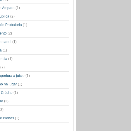
de Amparo
(1)
ública
(2)
ión Probatoria
(1)
iento
(2)
necandi
(1)
ia
(1)
encia
(1)
s
(7)
pertura a juicio
(1)
no ha lugar
(1)
 Crédito
(1)
ad
(2)
(2)
de Bienes
(1)