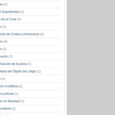
ias
(1)
e Expedientes
(1)
 de la Cosa
(3)
as
(1)
ión de Costas y Honorarios
(2)
ión
(9)
es
(1)
zación
(1)
alización de la pena
(1)
ilidad del Objeto del Litigio
(1)
ón
(1)
ión Crediticia
(1)
ca judicial
(1)
ión en falsedad
(1)
Moratorio
(1)