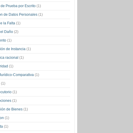
o de Prueba por Escrito
(1)
ón de Datos Personales
(1)
e la Falta
(1)
del Daño
(2)
ento
(1)
ón de Instancia
(1)
ica racional
(1)
ridad
(1)
Jurídico-Comparativa
(1)
a
(1)
ecutorio
(1)
pciones
(1)
ión de Bienes
(1)
ion
(1)
ita
(1)