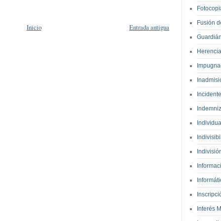
Fotocop
Fusión d
Inicio
Entrada antigua
Guardián
Herenci
Impugnac
Inadmis
Incident
Indemni
Individu
Indivisib
Indivisi
Informac
Informáti
Inscripc
Interés 