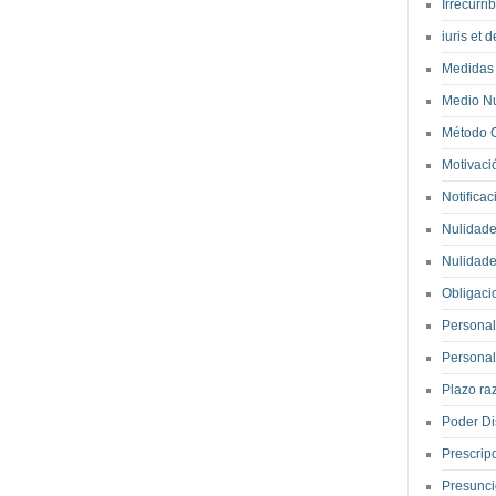
Irrecurri
iuris et 
Medidas 
Medio N
Método 
Motivac
Notifica
Nulidade
Nulidade
Obligac
Personal
Personal
Plazo r
Poder Di
Prescrip
Presunci