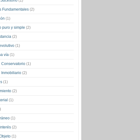
 Sucesorio
(1)
s Fundamentales
(2)
ión
(1)
 puro y simple
(2)
stancia
(2)
evolutivo
(1)
na vía
(1)
 Conservatorio
(1)
Inmobiliario
(2)
os
(1)
miento
(2)
terial
(1)
)
ráneo
(1)
Interés
(2)
 Objeto
(1)